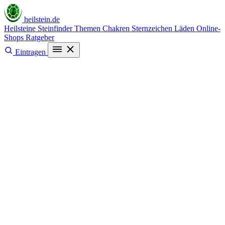
heilstein
.de
Heilsteine
Steinfinder
Themen
Chakren
Sternzeichen
Läden
Online-
Shops
Ratgeber
Eintragen