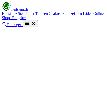
heilstein
.de
Heilsteine
Steinfinder
Themen
Chakren
Sternzeichen
Läden
Online-
Shops
Ratgeber
Eintragen