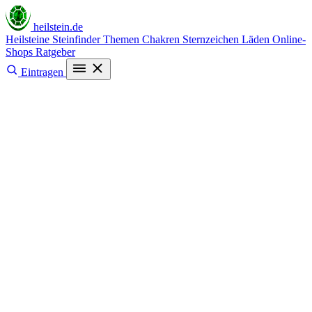
heilstein
.de
Heilsteine
Steinfinder
Themen
Chakren
Sternzeichen
Läden
Online-
Shops
Ratgeber
Eintragen