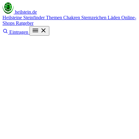
heilstein
.de
Heilsteine
Steinfinder
Themen
Chakren
Sternzeichen
Läden
Online-
Shops
Ratgeber
Eintragen