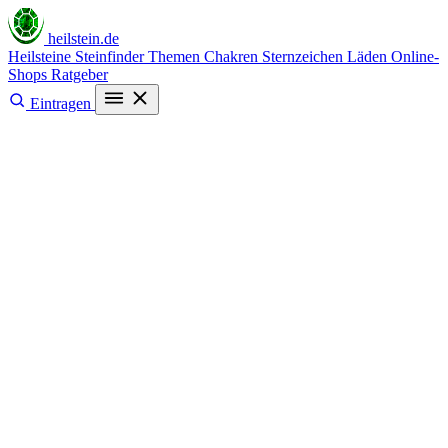
heilstein
.de
Heilsteine
Steinfinder
Themen
Chakren
Sternzeichen
Läden
Online-
Shops
Ratgeber
Eintragen