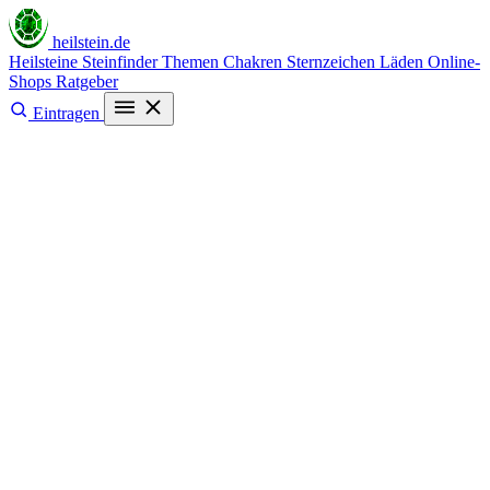
heilstein
.de
Heilsteine
Steinfinder
Themen
Chakren
Sternzeichen
Läden
Online-
Shops
Ratgeber
Eintragen