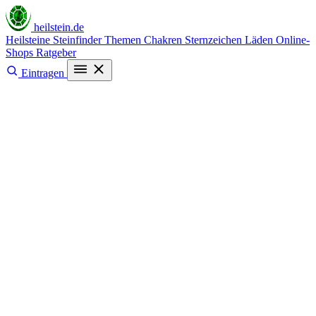
heilstein
.de
Heilsteine
Steinfinder
Themen
Chakren
Sternzeichen
Läden
Online-
Shops
Ratgeber
Eintragen