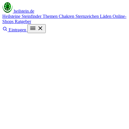
heilstein
.de
Heilsteine
Steinfinder
Themen
Chakren
Sternzeichen
Läden
Online-
Shops
Ratgeber
Eintragen