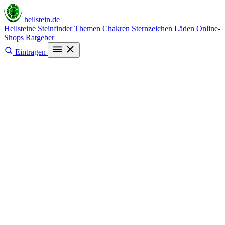
heilstein
.de
Heilsteine
Steinfinder
Themen
Chakren
Sternzeichen
Läden
Online-
Shops
Ratgeber
Eintragen