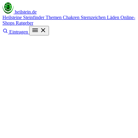
heilstein
.de
Heilsteine
Steinfinder
Themen
Chakren
Sternzeichen
Läden
Online-
Shops
Ratgeber
Eintragen