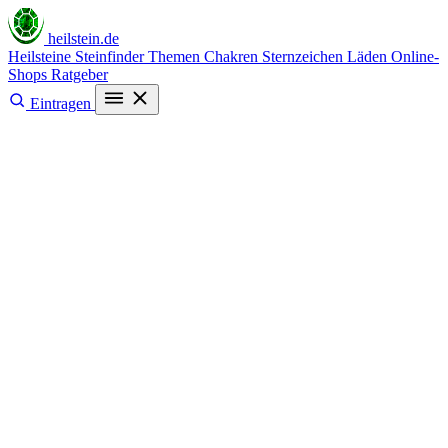
heilstein
.de
Heilsteine
Steinfinder
Themen
Chakren
Sternzeichen
Läden
Online-
Shops
Ratgeber
Eintragen