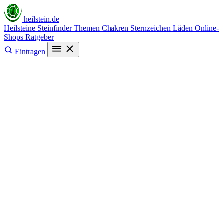
heilstein
.de
Heilsteine
Steinfinder
Themen
Chakren
Sternzeichen
Läden
Online-
Shops
Ratgeber
Eintragen