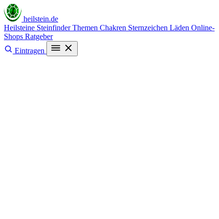
heilstein
.de
Heilsteine
Steinfinder
Themen
Chakren
Sternzeichen
Läden
Online-
Shops
Ratgeber
Eintragen