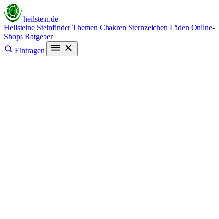
heilstein
.de
Heilsteine
Steinfinder
Themen
Chakren
Sternzeichen
Läden
Online-
Shops
Ratgeber
Eintragen