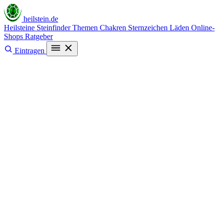
heilstein
.de
Heilsteine
Steinfinder
Themen
Chakren
Sternzeichen
Läden
Online-
Shops
Ratgeber
Eintragen