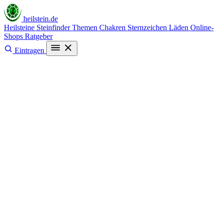
heilstein
.de
Heilsteine
Steinfinder
Themen
Chakren
Sternzeichen
Läden
Online-
Shops
Ratgeber
Eintragen