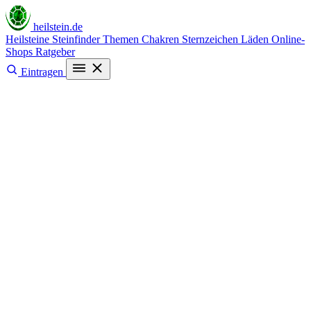
heilstein
.de
Heilsteine
Steinfinder
Themen
Chakren
Sternzeichen
Läden
Online-
Shops
Ratgeber
Eintragen