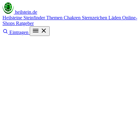
heilstein
.de
Heilsteine
Steinfinder
Themen
Chakren
Sternzeichen
Läden
Online-
Shops
Ratgeber
Eintragen