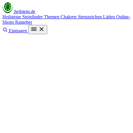
heilstein
.de
Heilsteine
Steinfinder
Themen
Chakren
Sternzeichen
Läden
Online-
Shops
Ratgeber
Eintragen