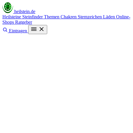
heilstein
.de
Heilsteine
Steinfinder
Themen
Chakren
Sternzeichen
Läden
Online-
Shops
Ratgeber
Eintragen