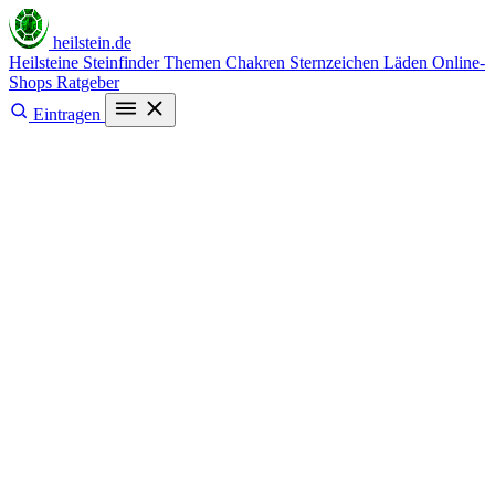
heilstein
.de
Heilsteine
Steinfinder
Themen
Chakren
Sternzeichen
Läden
Online-
Shops
Ratgeber
Eintragen