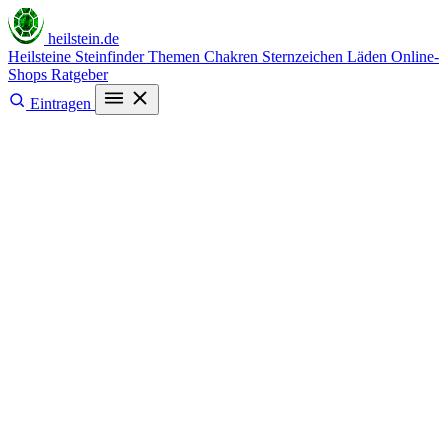
heilstein
.de
Heilsteine
Steinfinder
Themen
Chakren
Sternzeichen
Läden
Online-
Shops
Ratgeber
Eintragen