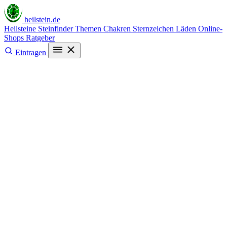
heilstein
.de
Heilsteine
Steinfinder
Themen
Chakren
Sternzeichen
Läden
Online-
Shops
Ratgeber
Eintragen