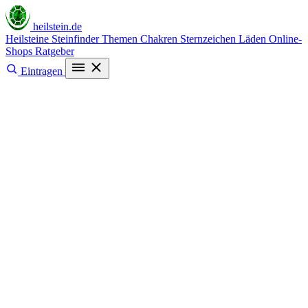
heilstein
.de
Heilsteine
Steinfinder
Themen
Chakren
Sternzeichen
Läden
Online-
Shops
Ratgeber
Eintragen