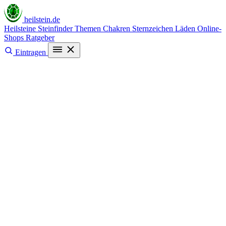
heilstein
.de
Heilsteine
Steinfinder
Themen
Chakren
Sternzeichen
Läden
Online-
Shops
Ratgeber
Eintragen