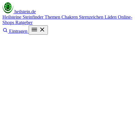
heilstein
.de
Heilsteine
Steinfinder
Themen
Chakren
Sternzeichen
Läden
Online-
Shops
Ratgeber
Eintragen