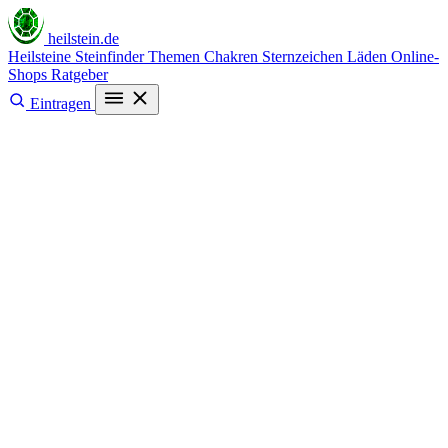
heilstein
.de
Heilsteine
Steinfinder
Themen
Chakren
Sternzeichen
Läden
Online-
Shops
Ratgeber
Eintragen