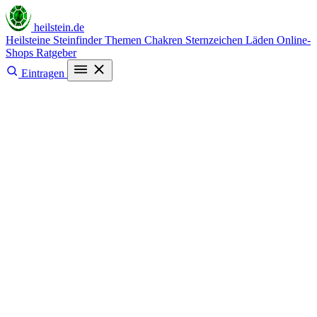
heilstein
.de
Heilsteine
Steinfinder
Themen
Chakren
Sternzeichen
Läden
Online-
Shops
Ratgeber
Eintragen