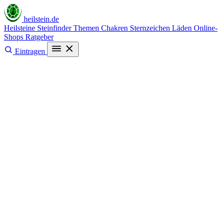
heilstein
.de
Heilsteine
Steinfinder
Themen
Chakren
Sternzeichen
Läden
Online-
Shops
Ratgeber
Eintragen