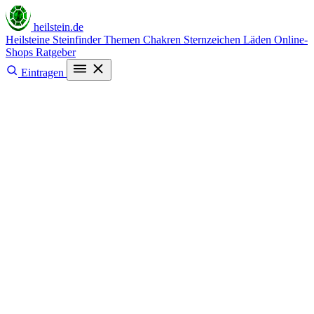
heilstein
.de
Heilsteine
Steinfinder
Themen
Chakren
Sternzeichen
Läden
Online-
Shops
Ratgeber
Eintragen