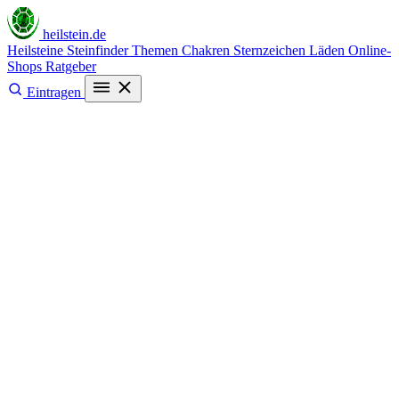
heilstein
.de
Heilsteine
Steinfinder
Themen
Chakren
Sternzeichen
Läden
Online-
Shops
Ratgeber
Eintragen