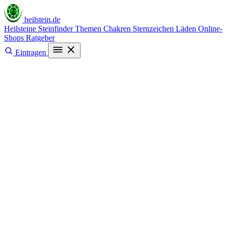
heilstein
.de
Heilsteine
Steinfinder
Themen
Chakren
Sternzeichen
Läden
Online-
Shops
Ratgeber
Eintragen