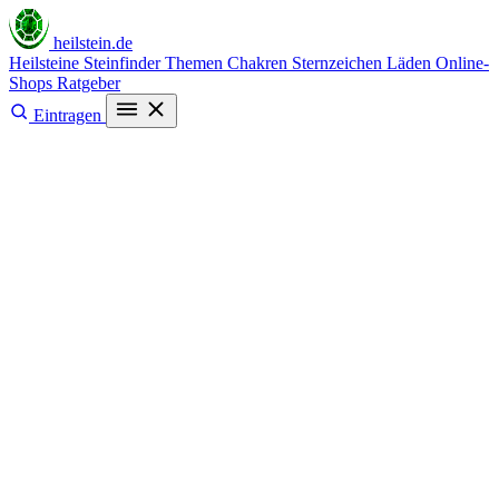
heilstein
.de
Heilsteine
Steinfinder
Themen
Chakren
Sternzeichen
Läden
Online-
Shops
Ratgeber
Eintragen