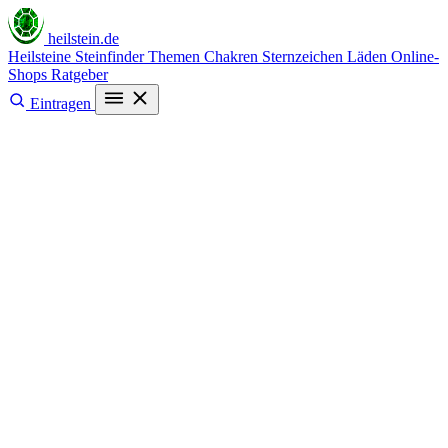
heilstein
.de
Heilsteine
Steinfinder
Themen
Chakren
Sternzeichen
Läden
Online-
Shops
Ratgeber
Eintragen