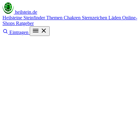
heilstein
.de
Heilsteine
Steinfinder
Themen
Chakren
Sternzeichen
Läden
Online-
Shops
Ratgeber
Eintragen