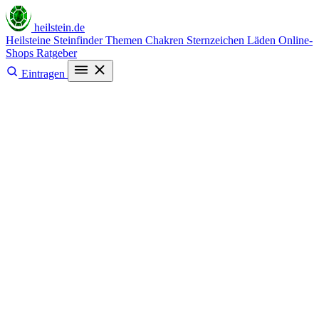
heilstein
.de
Heilsteine
Steinfinder
Themen
Chakren
Sternzeichen
Läden
Online-
Shops
Ratgeber
Eintragen