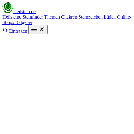
heilstein
.de
Heilsteine
Steinfinder
Themen
Chakren
Sternzeichen
Läden
Online-
Shops
Ratgeber
Eintragen