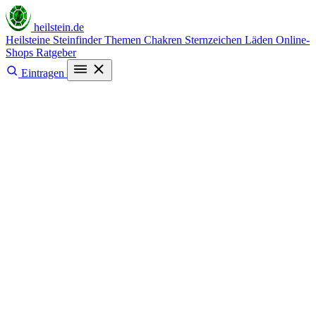
heilstein
.de
Heilsteine
Steinfinder
Themen
Chakren
Sternzeichen
Läden
Online-
Shops
Ratgeber
Eintragen