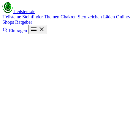
heilstein
.de
Heilsteine
Steinfinder
Themen
Chakren
Sternzeichen
Läden
Online-
Shops
Ratgeber
Eintragen