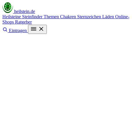
heilstein
.de
Heilsteine
Steinfinder
Themen
Chakren
Sternzeichen
Läden
Online-
Shops
Ratgeber
Eintragen