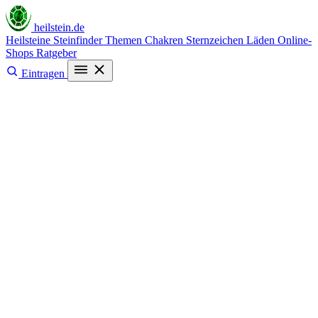
heilstein
.de
Heilsteine
Steinfinder
Themen
Chakren
Sternzeichen
Läden
Online-
Shops
Ratgeber
Eintragen