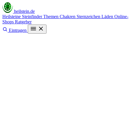
heilstein
.de
Heilsteine
Steinfinder
Themen
Chakren
Sternzeichen
Läden
Online-
Shops
Ratgeber
Eintragen