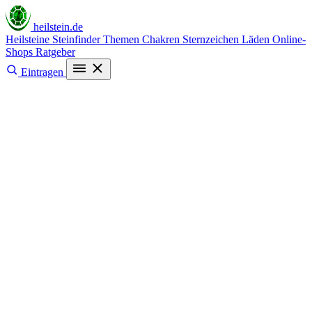
heilstein
.de
Heilsteine
Steinfinder
Themen
Chakren
Sternzeichen
Läden
Online-
Shops
Ratgeber
Eintragen