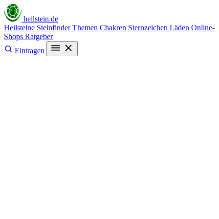
heilstein
.de
Heilsteine
Steinfinder
Themen
Chakren
Sternzeichen
Läden
Online-
Shops
Ratgeber
Eintragen