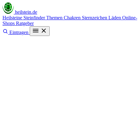
heilstein
.de
Heilsteine
Steinfinder
Themen
Chakren
Sternzeichen
Läden
Online-
Shops
Ratgeber
Eintragen