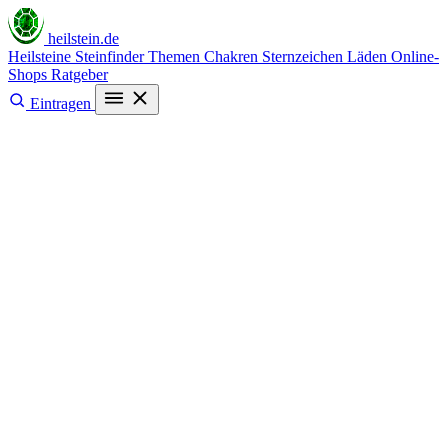
heilstein
.de
Heilsteine
Steinfinder
Themen
Chakren
Sternzeichen
Läden
Online-
Shops
Ratgeber
Eintragen