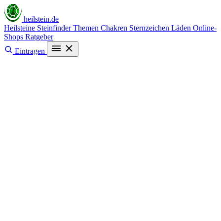
heilstein
.de
Heilsteine
Steinfinder
Themen
Chakren
Sternzeichen
Läden
Online-
Shops
Ratgeber
Eintragen