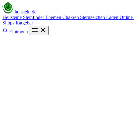
heilstein
.de
Heilsteine
Steinfinder
Themen
Chakren
Sternzeichen
Läden
Online-
Shops
Ratgeber
Eintragen