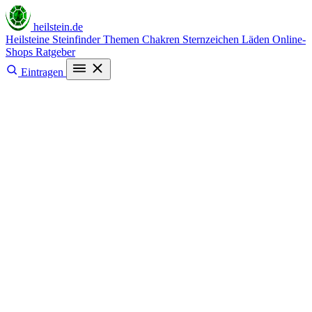
heilstein
.de
Heilsteine
Steinfinder
Themen
Chakren
Sternzeichen
Läden
Online-
Shops
Ratgeber
Eintragen