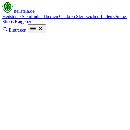
heilstein
.de
Heilsteine
Steinfinder
Themen
Chakren
Sternzeichen
Läden
Online-
Shops
Ratgeber
Eintragen